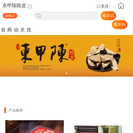
东甲陈陈皮
关注
搜本店
旗舰店
搜全站
首
商
动
关
优
页
品
态
于
惠
我
券
们
●
产品推荐